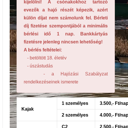
kijelölni! A csónakokhoz tartozó
evezők a hajó részét képezik, azért
külön díjat nem számolunk fel. Bérleti
díj fizetése szempontjából a minimális
Vízisport szakosztály
bérlési idő 1 nap. Bankkártyás
fizetésre jelenleg nincsen lehetőség!
A bérlés feltételei:
- betöltött 18. életév
- úszástudás
- a Hajózási Szabályzat
rendelkezéseinek ismerete
1 személyes
3.500,- Ft/nap
Kajak
2 személyes
4.000,- Ft/nap
C2
2.500,- Ft/na