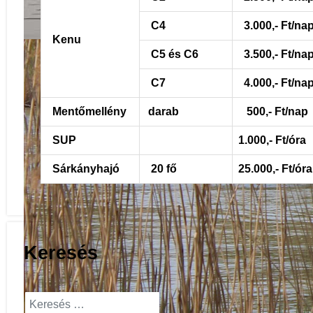
C4
3.000,- Ft/na
Kenu
Vízisport szakosztály
C5 és C6
3.500,- Ft/na
C7
4.000,- Ft/na
Mentőmellény
darab
500,- Ft/nap
SUP
1.000,- Ft/óra
Sárkányhajó
20 fő
25.000,- Ft/óra
Keresés
Keresés...