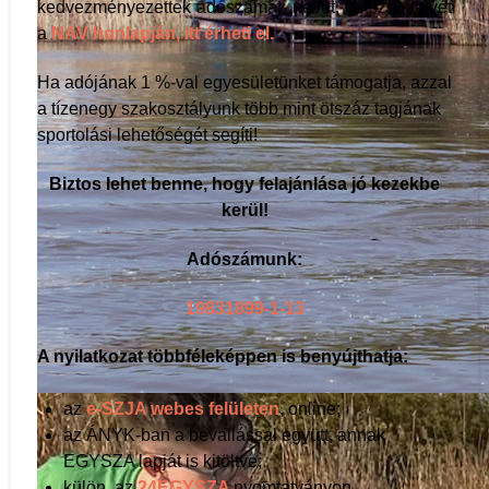
kedvezményezettek adószámát, nevét, és székhelyét
a
NAV honlapján, itt érheti el.
Ha adójának 1 %-val egyesületünket támogatja, azzal
a tízenegy szakosztályunk több mint ötszáz tagjának
sportolási lehetőségét segíti!
Biztos lehet benne, hogy felajánlása jó kezekbe
kerül!
Adószámunk:
19831899-1-13
A nyilatkozat többféleképpen is benyújthatja:
Vízisport szakosztály
az
e-SZJA webes felületen
, online;
az ÁNYK-ban a bevallással együtt, annak
EGYSZA lapját is kitöltve;
külön, az
24EGYSZA
nyomtatványon