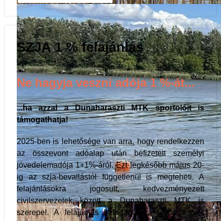
Vízisport szakosztály
SZJA 1 % felajánlás
Ne hagyja veszni adója 1 %-át...
...ha azzal a Dunaharaszti MTK sportolóit is
támogathatja!
2025-ben is lehetősége van arra, hogy rendelkezzen
az összevont adóalap után befizetett személyi
jövedelemadója 1+1%-áról. Ezt legkésőbb május 20-
ig az szja-bevallástól függetlenül is megteheti. A
felajánlásokra jogosult, kedvezményezett
civilszervezetek között a Dunaharaszti MTK is
Vízisport szakosztály
szerepel. A felajánlás befogadására jogosult civil