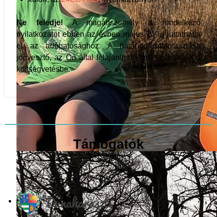
Ne feledje!
A magánszemély a rendelkező
nyilatkozatot ebben az évben május 21-ig juttathatja
el az adóhatósághoz. A határidő elmulasztása
jogvesztő, az Ön által felajánlható összeg bekerül a
költségvetésbe.
Támogatók
Vízisport szakosztály