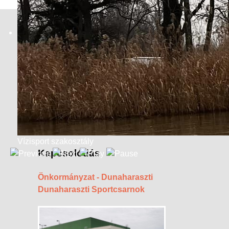
Dunaharaszti MTK
Székhely:
2330 Dunaharaszti, Fő út 152.
Iroda:
2330 Dunaharaszti, Mindszenty u. 16/b.
Telefon:
+36 (30) 364 4229
E-mail:
iroda@dmtk.hu, ugyvitel@dmtk.hu
Vízisport szakosztály
Kapcsolódás
Önkormányzat - Dunaharaszti
Dunaharaszti Sportcsarnok