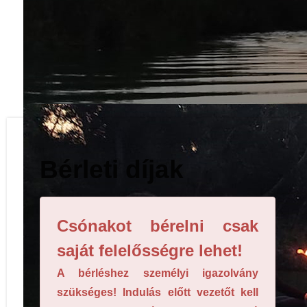
Vízisport szakosztály
Bérleti díjak
Csónakot bérelni csak
saját felelősségre lehet!
A bérléshez személyi igazolvány
szükséges! Indulás előtt vezetőt kell